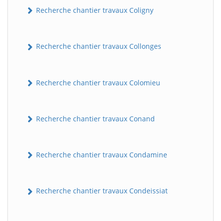
Recherche chantier travaux Coligny
Recherche chantier travaux Collonges
Recherche chantier travaux Colomieu
Recherche chantier travaux Conand
BatiWebPro
B
Assistant en ligne
Recherche chantier travaux Condamine
B
Recherche chantier travaux Condeissiat
BatiWebPro