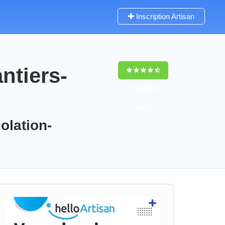
Inscription Artisan
ntiers-
9,5
(100%)
90
votes
olation-