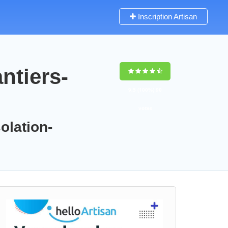
Inscription Artisan
ntiers-
9,5
(100%)
90
votes
olation-