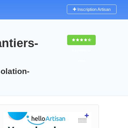
Inscription Artisan
ntiers-
9,5
(100%)
94
votes
olation-