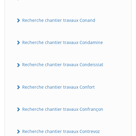
Recherche chantier travaux Conand
Recherche chantier travaux Condamine
Recherche chantier travaux Condeissiat
BatiWebPro
B
Assistant en ligne
Recherche chantier travaux Confort
B
Recherche chantier travaux Confrançon
Recherche chantier travaux Contrevoz
BatiWebPro