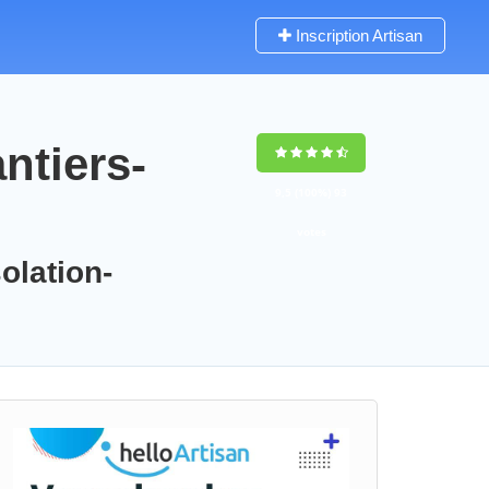
Inscription Artisan
ntiers-
9,5
(100%)
93
votes
olation-