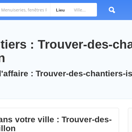
Lieu
iers : Trouver-des-cha
n
'affaire : Trouver-des-chantiers-is
ns votre ville : Trouver-des-
illon