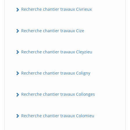
Recherche chantier travaux Civrieux
Recherche chantier travaux Cize
Recherche chantier travaux Cleyzieu
BatiWebPro
B
Recherche chantier travaux Coligny
Assistant en ligne
B
Recherche chantier travaux Collonges
Recherche chantier travaux Colomieu
BatiWebPro