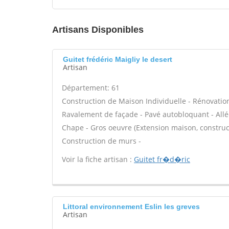
Artisans Disponibles
Guitet frédéric Maigliy le desert
Artisan
Département: 61
Construction de Maison Individuelle - Rénovatio
Ravalement de façade - Pavé autobloquant - Allée
Chape - Gros oeuvre (Extension maison, construct
Construction de murs -
Voir la fiche artisan :
Guitet fr�d�ric
Littoral environnement Eslin les greves
Artisan