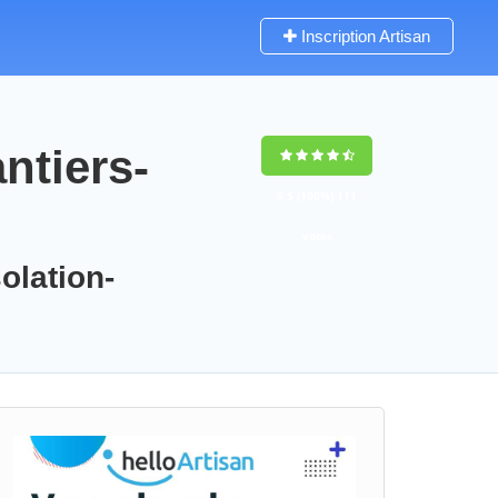
Inscription Artisan
ntiers-
9,5
(100%)
111
votes
olation-