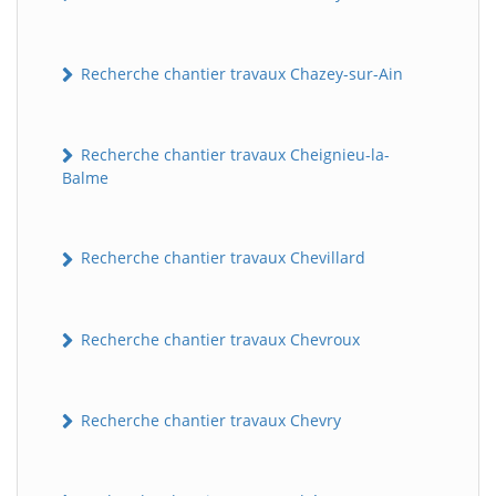
Recherche chantier travaux Chazey-sur-Ain
Recherche chantier travaux Cheignieu-la-
Balme
Recherche chantier travaux Chevillard
BatiWebPro
B
Assistant en ligne
Recherche chantier travaux Chevroux
B
Recherche chantier travaux Chevry
BatiWebPro