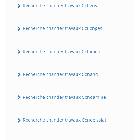
Recherche chantier travaux Coligny
Recherche chantier travaux Collonges
Recherche chantier travaux Colomieu
Recherche chantier travaux Conand
BatiWebPro
B
Assistant en ligne
Recherche chantier travaux Condamine
B
Recherche chantier travaux Condeissiat
BatiWebPro