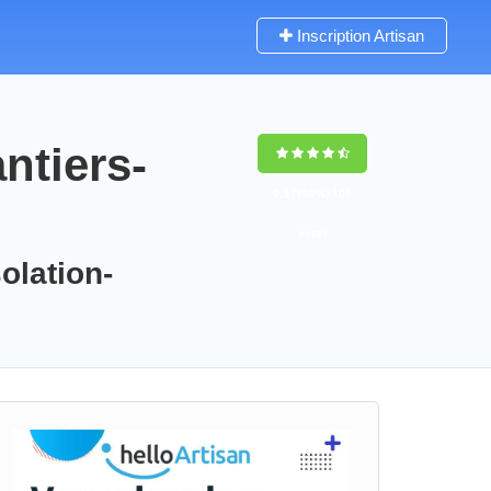
Inscription Artisan
ntiers-
9,5
(100%)
106
votes
olation-