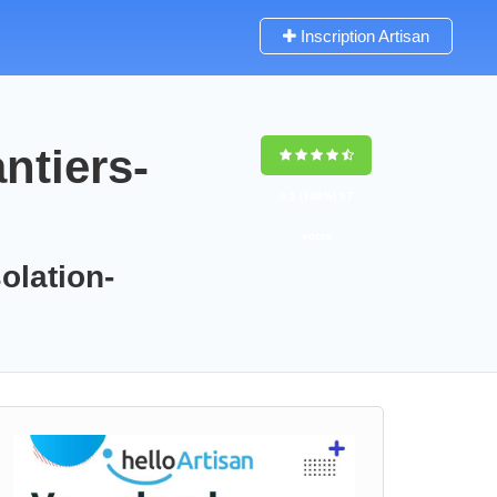
Inscription Artisan
ntiers-
9,5
(100%)
97
votes
olation-