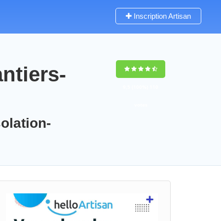
Inscription Artisan
ntiers-
9,5
(100%)
110
votes
olation-