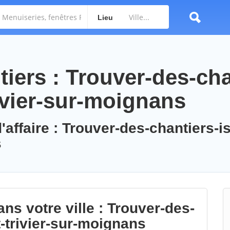
Lieu
iers : Trouver-des-cha
rivier-sur-moignans
'affaire : Trouver-des-chantiers-is
s
ns votre ville : Trouver-des-
t-trivier-sur-moignans