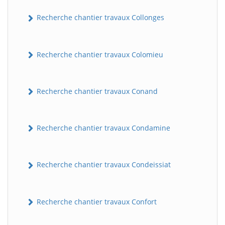
Recherche chantier travaux Collonges
Recherche chantier travaux Colomieu
Recherche chantier travaux Conand
BatiWebPro
B
Recherche chantier travaux Condamine
Assistant en ligne
B
Recherche chantier travaux Condeissiat
Recherche chantier travaux Confort
BatiWebPro