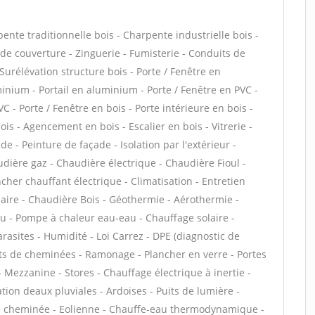
ente traditionnelle bois - Charpente industrielle bois -
de couverture - Zinguerie - Fumisterie - Conduits de
 Surélévation structure bois - Porte / Fenêtre en
inium - Portail en aluminium - Porte / Fenêtre en PVC -
VC - Porte / Fenêtre en bois - Porte intérieure en bois -
bois - Agencement en bois - Escalier en bois - Vitrerie -
 - Peinture de façade - Isolation par l'extérieur -
dière gaz - Chaudière électrique - Chaudière Fioul -
cher chauffant électrique - Climatisation - Entretien
aire - Chaudière Bois - Géothermie - Aérothermie -
au - Pompe à chaleur eau-eau - Chauffage solaire -
asites - Humidité - Loi Carrez - DPE (diagnostic de
s de cheminées - Ramonage - Plancher en verre - Portes
Mezzanine - Stores - Chauffage électrique à inertie -
ion deaux pluviales - Ardoises - Puits de lumière -
t de cheminée - Eolienne - Chauffe-eau thermodynamique -