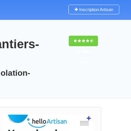
Inscription Artisan
ntiers-
9,5
(100%)
94
votes
olation-