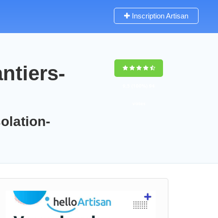
Inscription Artisan
ntiers-
9,5
(100%)
94
votes
olation-