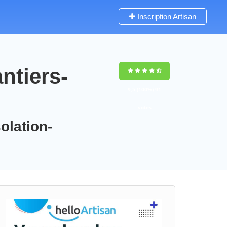
Inscription Artisan
ntiers-
9,5
(100%)
91
votes
olation-