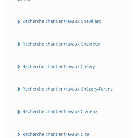
Recherche chantier travaux Chevillard
Recherche chantier travaux Chevroux
Recherche chantier travaux Chevry
BatiWebPro
B
Assistant en ligne
Recherche chantier travaux Chézery-Forens
B
Recherche chantier travaux Civrieux
Recherche chantier travaux Cize
BatiWebPro