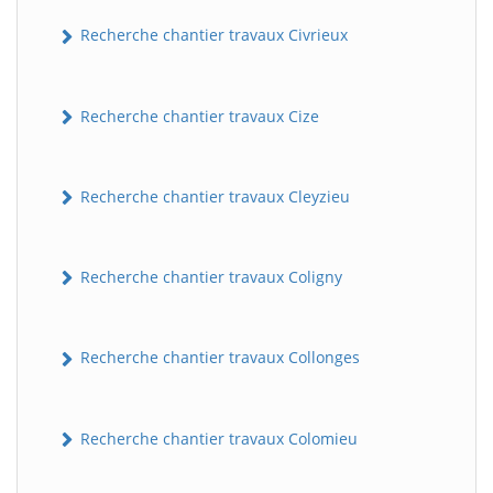
Recherche chantier travaux Civrieux
Recherche chantier travaux Cize
Recherche chantier travaux Cleyzieu
BatiWebPro
B
Recherche chantier travaux Coligny
Assistant en ligne
B
Recherche chantier travaux Collonges
Recherche chantier travaux Colomieu
BatiWebPro