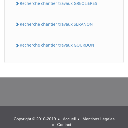
Recherche chantier travaux GREOLiERES
Recherche chantier travaux SERANON
Recherche chantier travaux GOURDON
BatiWebPro
B
Assistant en ligne
B
Copyright © 2010-2019
Accueil
Mentions Légales
Contact
BatiWebPro