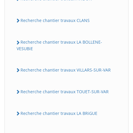
Recherche chantier travaux CLANS
Recherche chantier travaux LA BOLLENE-
VESUBiE
Recherche chantier travaux ViLLARS-SUR-VAR
BatiWebPro
B
Assistant en ligne
Recherche chantier travaux TOUET-SUR-VAR
B
Recherche chantier travaux LA BRiGUE
BatiWebPro