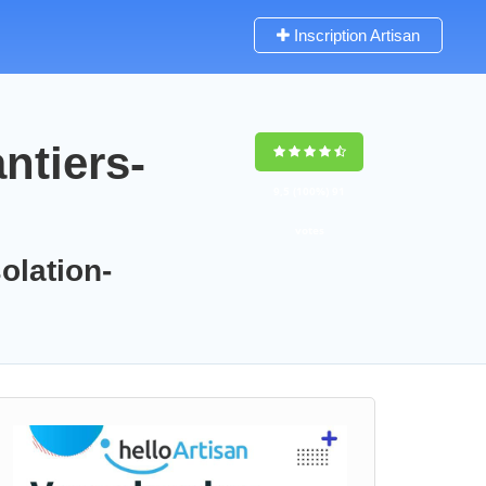
Inscription Artisan
ntiers-
9,5
(100%)
91
votes
olation-