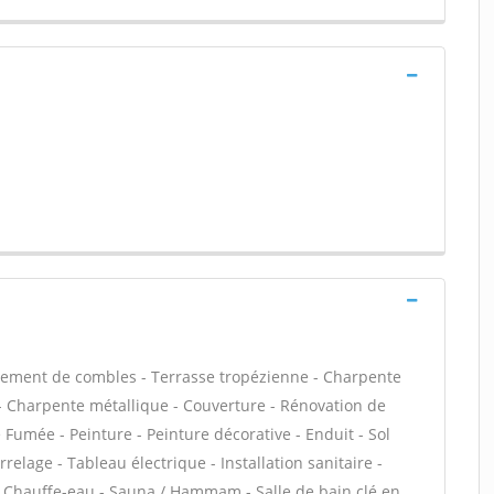
ement de combles - Terrasse tropézienne - Charpente
s - Charpente métallique - Couverture - Rénovation de
 Fumée - Peinture - Peinture décorative - Enduit - Sol
arrelage - Tableau électrique - Installation sanitaire -
 / Chauffe-eau - Sauna / Hammam - Salle de bain clé en