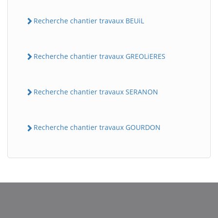
Recherche chantier travaux BEUiL
Recherche chantier travaux GREOLiERES
Recherche chantier travaux SERANON
BatiWebPro
B
Assistant en ligne
Recherche chantier travaux GOURDON
B
BatiWebPro