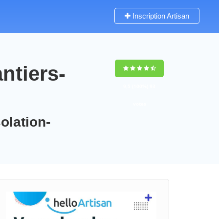
Inscription Artisan
ntiers-
9,5
(100%)
93
votes
olation-