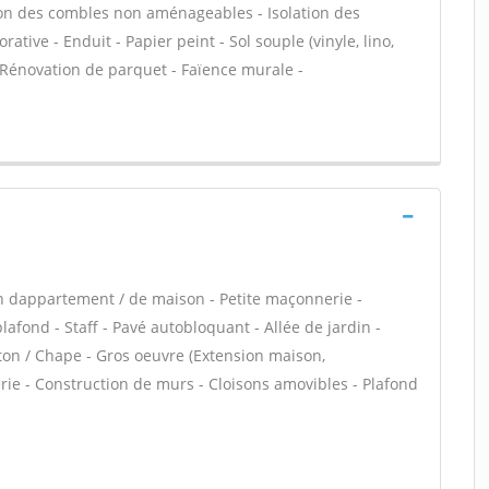
tion des combles non aménageables - Isolation des
tive - Enduit - Papier peint - Sol souple (vinyle, lino,
 - Rénovation de parquet - Faïence murale -
n dappartement / de maison - Petite maçonnerie -
afond - Staff - Pavé autobloquant - Allée de jardin -
éton / Chape - Gros oeuvre (Extension maison,
rie - Construction de murs - Cloisons amovibles - Plafond