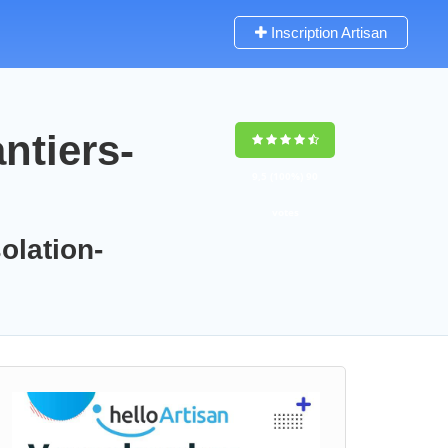
Inscription Artisan
ntiers-
9,5
(100%)
90
votes
olation-