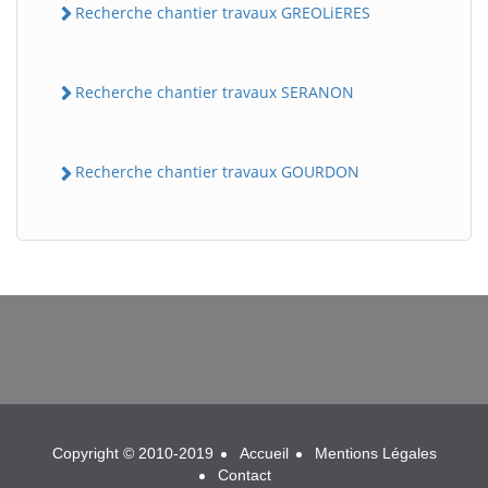
Recherche chantier travaux GREOLiERES
Recherche chantier travaux SERANON
Recherche chantier travaux GOURDON
BatiWebPro
B
Assistant en ligne
B
Copyright © 2010-2019
Accueil
Mentions Légales
Contact
BatiWebPro