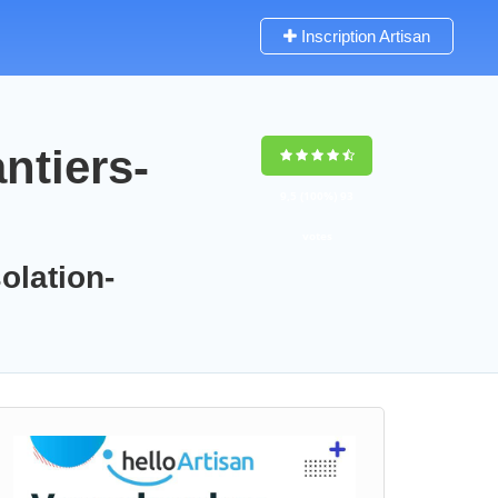
Inscription Artisan
ntiers-
9,5
(100%)
93
votes
olation-