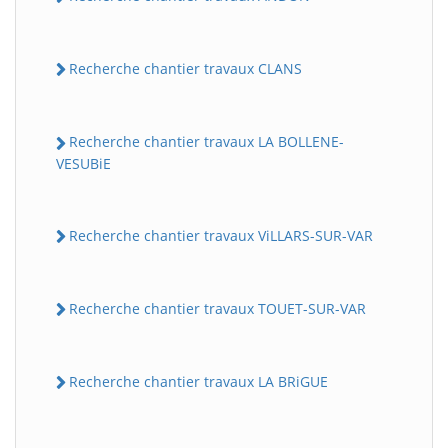
Recherche chantier travaux CLANS
Recherche chantier travaux LA BOLLENE-
VESUBiE
Recherche chantier travaux ViLLARS-SUR-VAR
BatiWebPro
B
Assistant en ligne
Recherche chantier travaux TOUET-SUR-VAR
B
Recherche chantier travaux LA BRiGUE
BatiWebPro