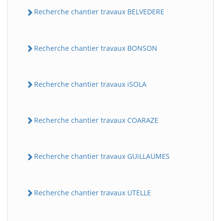
Recherche chantier travaux BELVEDERE
Recherche chantier travaux BONSON
Recherche chantier travaux iSOLA
BatiWebPro
Recherche chantier travaux COARAZE
B
Assistant en ligne
Recherche chantier travaux GUiLLAUMES
B
Recherche chantier travaux UTELLE
BatiWebPro