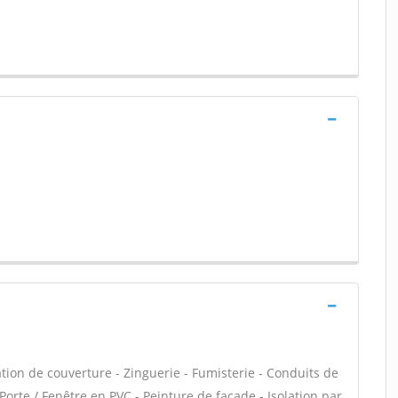
on de couverture - Zinguerie - Fumisterie - Conduits de
Porte / Fenêtre en PVC - Peinture de façade - Isolation par