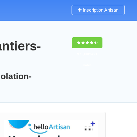
Inscription Artisan
ntiers-
9,5
(100%)
91
votes
olation-