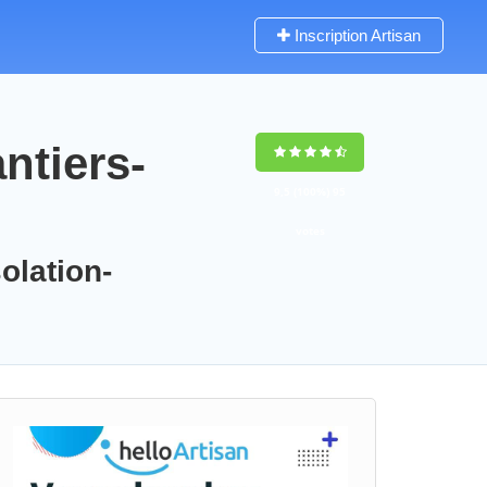
Inscription Artisan
ntiers-
9,5
(100%)
95
votes
olation-