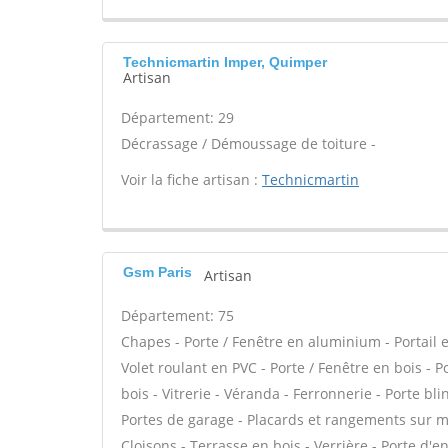
Technicmartin Imper, Quimper
Artisan
Département: 29
Décrassage / Démoussage de toiture -
Voir la fiche artisan :
Technicmartin
Gsm Paris
Artisan
Département: 75
Chapes - Porte / Fenêtre en aluminium - Portail e
Volet roulant en PVC - Porte / Fenêtre en bois - 
bois - Vitrerie - Véranda - Ferronnerie - Porte b
Portes de garage - Placards et rangements sur me
Cloisons - Terrasse en bois - Verrière - Porte d'e