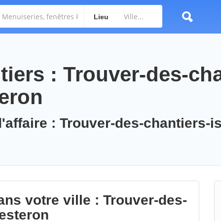
Lieu
iers : Trouver-des-cha
teron
'affaire : Trouver-des-chantiers-is
ns votre ville : Trouver-des-
uesteron