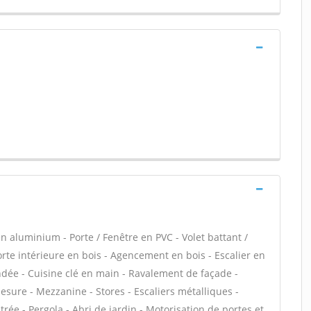
n aluminium - Porte / Fenêtre en PVC - Volet battant /
Porte intérieure en bois - Agencement en bois - Escalier en
lindée - Cuisine clé en main - Ravalement de façade -
sure - Mezzanine - Stores - Escaliers métalliques -
ntrée - Pergola - Abri de jardin - Motorisation de portes et