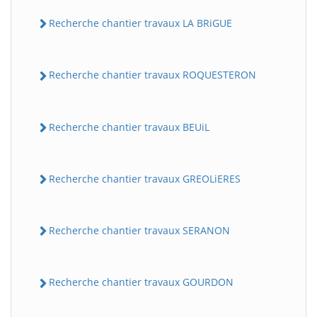
Recherche chantier travaux LA BRiGUE
Recherche chantier travaux ROQUESTERON
Recherche chantier travaux BEUiL
BatiWebPro
B
Recherche chantier travaux GREOLiERES
Assistant en ligne
B
Recherche chantier travaux SERANON
Recherche chantier travaux GOURDON
BatiWebPro