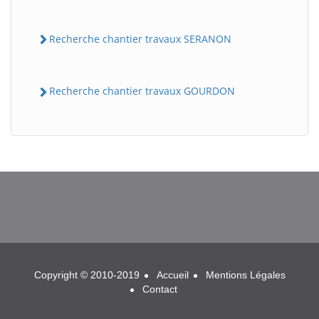
Recherche chantier travaux SERANON
Recherche chantier travaux GOURDON
BatiWebPro
B
Assistant en ligne
B
Copyright © 2010-2019
Accueil
Mentions Légales
Contact
BatiWebPro