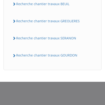
Recherche chantier travaux BEUiL
Recherche chantier travaux GREOLiERES
Recherche chantier travaux SERANON
Recherche chantier travaux GOURDON
BatiWebPro
B
Assistant en ligne
B
BatiWebPro