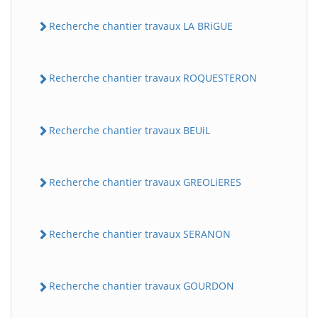
Recherche chantier travaux LA BRiGUE
Recherche chantier travaux ROQUESTERON
Recherche chantier travaux BEUiL
BatiWebPro
B
Recherche chantier travaux GREOLiERES
Assistant en ligne
B
Recherche chantier travaux SERANON
Recherche chantier travaux GOURDON
BatiWebPro