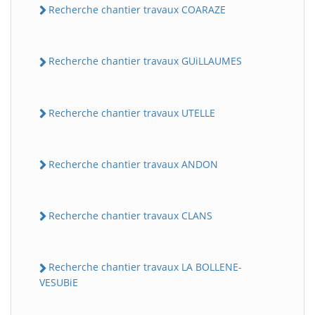
Recherche chantier travaux COARAZE
Recherche chantier travaux GUiLLAUMES
Recherche chantier travaux UTELLE
Recherche chantier travaux ANDON
BatiWebPro
B
Assistant en ligne
Recherche chantier travaux CLANS
B
Recherche chantier travaux LA BOLLENE-
VESUBiE
BatiWebPro