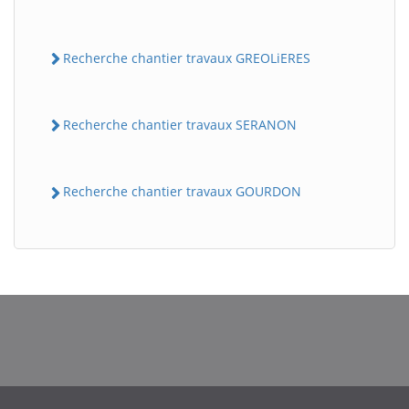
Recherche chantier travaux GREOLiERES
Recherche chantier travaux SERANON
Recherche chantier travaux GOURDON
BatiWebPro
B
Assistant en ligne
B
BatiWebPro