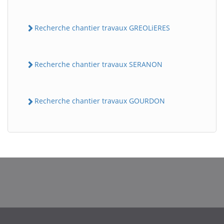
Recherche chantier travaux GREOLiERES
Recherche chantier travaux SERANON
Recherche chantier travaux GOURDON
BatiWebPro
B
Assistant en ligne
B
BatiWebPro