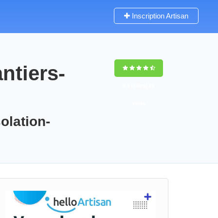
Inscription Artisan
ntiers-
9,5
(100%)
89
votes
olation-